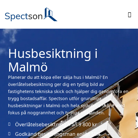
Husbesiktning i
Malmö
Planerar du att köpa eller sälja hus i Malmö? En
överlåtelsebesiktning ger dig en tydlig bild av
fastighetens tekniska skick och hjälper dig genomföra en
trygg bostadsaffär. Spectson utför grundliga
husbesiktningar i Malmö och hela sydvästra Skåne med
fokus på noggrannhet och tydliga utlåtanden.
Överlåtelsebesiktning från 9 800 kr
Godkänd besiktningsman enligt SBR